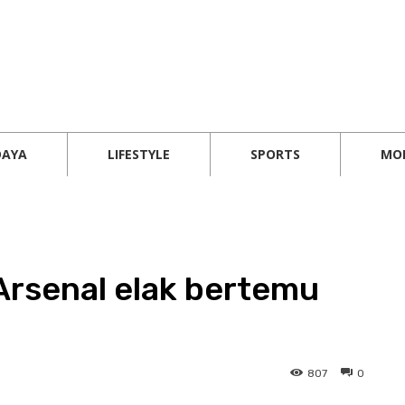
DAYA
LIFESTYLE
SPORTS
MO
Arsenal elak bertemu
807
0