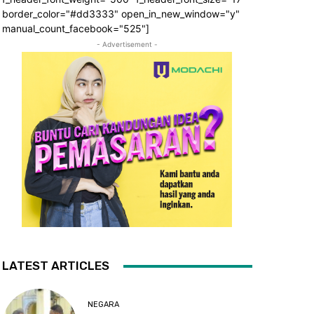
border_color="#dd3333" open_in_new_window="y"
manual_count_facebook="525"]
- Advertisement -
LATEST ARTICLES
NEGARA