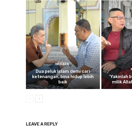
NEGARA
Dua
peluk Islam demi cari
ketenangan, bina hidup lebih
‘Yakinlah
b
baik
milik All
LEAVE A REPLY