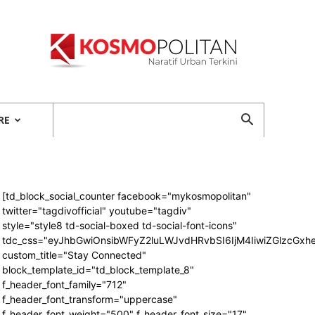
Kosmopolitan
RE
[td_block_social_counter facebook="mykosmopolitan"
twitter="tagdivofficial" youtube="tagdiv"
style="style8 td-social-boxed td-social-font-icons"
tdc_css="eyJhbGwiOnsibWFyZ2luLWJvdHRvbSI6IjM4IiwiZGlzcG
custom_title="Stay Connected"
block_template_id="td_block_template_8"
f_header_font_family="712"
f_header_font_transform="uppercase"
f_header_font_weight="500" f_header_font_size="17"