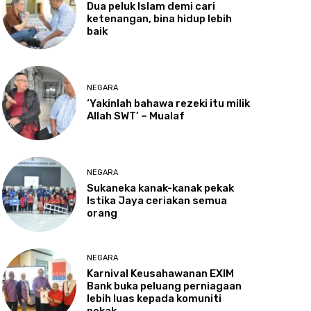
Dua
peluk Islam demi cari
ketenangan, bina hidup lebih
baik
NEGARA
‘Yakinlah
bahawa rezeki itu milik
Allah SWT’ – Mualaf
NEGARA
Sukaneka
kanak-kanak pekak
Istika Jaya ceriakan semua
orang
NEGARA
Karnival
Keusahawanan EXIM
Bank buka peluang perniagaan
lebih luas kepada komuniti
pekak