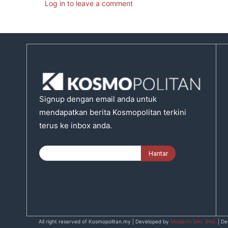
Log in to leave a comment
Signup dengan email anda untuk
mendapatkan berita Kosmopolitan terkini
terus ke inbox anda.
All right reserved of Kosmopolitan.my | Developed by
Modachi Sdn. Bhd.
| De