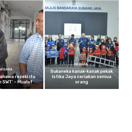
NEGARA
NEGARA
Sukaneka
kanak-kanak pekak
ahawa rezeki itu
Istika Jaya ceriakan semua
ah SWT’ – Mualaf
orang