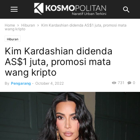
Home
Hiburan
Kim Kardashian didenda AS$1 juta, promosi mata
wang kripto
Hiburan
Kim Kardashian didenda
AS$1 juta, promosi mata
wang kripto
731
0
By
Pengarang
-
October 4, 2022