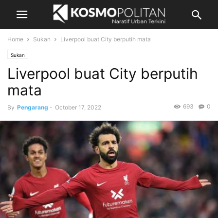
Home
Sukan
Liverpool buat City berputih mata
Sukan
Liverpool buat City berputih
mata
693
0
By
Pengarang
-
October 17, 2022