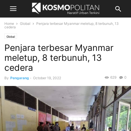
Home
Global
Penjara terbesar Myanmar meletup, 8 terbunuh, 13
cedera
Global
Penjara terbesar Myanmar
meletup, 8 terbunuh, 13
cedera
629
0
By
Pengarang
-
October 19, 2022