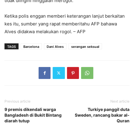
tidak diingini hinggalah merogol.
Ketika polis enggan memberi keterangan lanjut berkaitan
kes itu, sumber yang rapat memberitahu AFP bahawa
Alves didakwa melakukan rogol. – AFP
TAGS
Barcelona
Dani Alves
serangan seksual
Previous article
Next article
9 premis dikendali warga
Turkiye panggil duta
Bangladesh di Bukit Bintang
Sweden, rancang bakar al-
diarah tutup
Quran