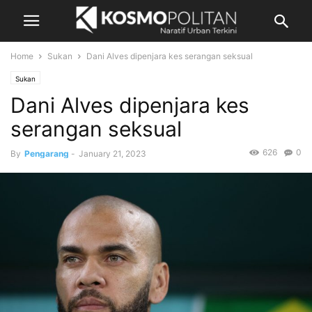
Home
Sukan
Dani Alves dipenjara kes serangan seksual
Sukan
Dani Alves dipenjara kes
serangan seksual
626
0
By
Pengarang
-
January 21, 2023