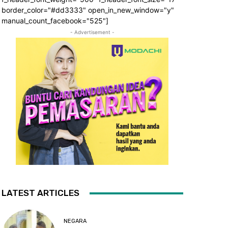
border_color="#dd3333" open_in_new_window="y"
manual_count_facebook="525"]
- Advertisement -
LATEST ARTICLES
NEGARA