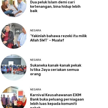
Dua
peluk Islam demi cari
ketenangan, bina hidup lebih
baik
NEGARA
‘Yakinlah
bahawa rezeki itu milik
Allah SWT’ – Mualaf
NEGARA
Sukaneka
kanak-kanak pekak
Istika Jaya ceriakan semua
orang
NEGARA
Karnival
Keusahawanan EXIM
Bank buka peluang perniagaan
lebih luas kepada komuniti
pekak