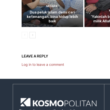
NEGARA
Dua
peluk Islam demi cari
ketenangan, bina hidup lebih
‘Yakinlah
b
baik
milik All
LEAVE A REPLY
Log in to leave a comment