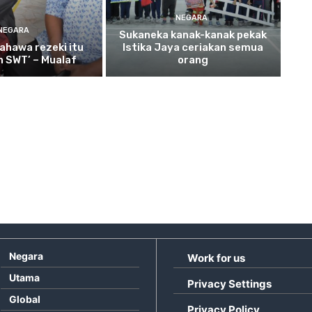
NEGARA
NEGARA
Sukaneka
kanak-kanak pekak
ahawa rezeki itu
Istika Jaya ceriakan semua
ah SWT’ – Mualaf
orang
Negara
Work for us
Utama
Privacy Settings
Global
Privacy Policy