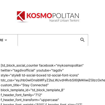
Kosmopolitan
RE
[td_block_social_counter facebook="mykosmopolitan"
twitter="tagdivofficial" youtube="tagdiv"
style="style8 td-social-boxed td-social-font-icons"
tdc_css="eyJhbGwiOnsibWFyZ2luLWJvdHRvbSI6IjM4IiwiZGlzcG
custom_title="Stay Connected"
block_template_id="td_block_template_8"
f_header_font_family="712"
f_header_font_transform="uppercase"
f_header_font_weight="500" f_header_font_size="17"