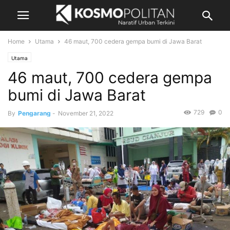
Home
Utama
46 maut, 700 cedera gempa bumi di Jawa Barat
Utama
46 maut, 700 cedera gempa
bumi di Jawa Barat
729
0
By
Pengarang
-
November 21, 2022