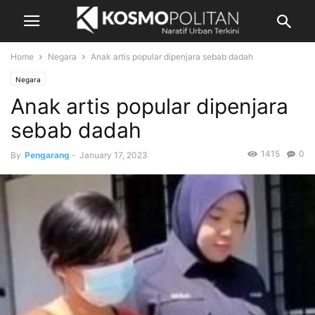
Home
Negara
Anak artis popular dipenjara sebab dadah
Negara
Anak artis popular dipenjara
sebab dadah
1415
0
By
Pengarang
-
January 17, 2023