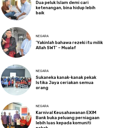
Dua
peluk Islam demi cari
ketenangan, bina hidup lebih
baik
NEGARA
‘Yakinlah
bahawa rezeki itu milik
Allah SWT’ – Mualaf
NEGARA
Sukaneka
kanak-kanak pekak
Istika Jaya ceriakan semua
orang
NEGARA
Karnival
Keusahawanan EXIM
Bank buka peluang perniagaan
lebih luas kepada komuniti
pekak