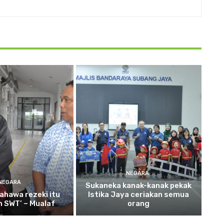
NEGARA
NEGARA
Sukaneka
kanak-kanak pekak
ahawa rezeki itu
Istika Jaya ceriakan semua
ah SWT’ – Mualaf
orang