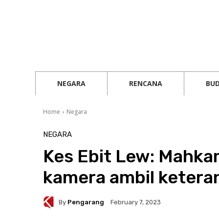
NEGARA
RENCANA
BU
Home
Negara
NEGARA
Kes Ebit Lew: Mahka
kamera ambil ketera
By
Pengarang
February 7, 2023