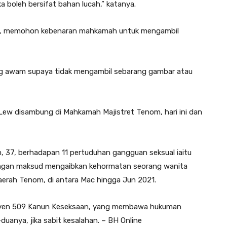
ka boleh bersifat bahan lucah,” katanya.
ria, memohon kebenaran mahkamah untuk mengambil
g awam supaya tidak mengambil sebarang gambar atau
Lew disambung di Mahkamah Majistret Tenom, hari ini dan
, 37, berhadapan 11 pertuduhan gangguan seksual iaitu
ngan maksud mengaibkan kehormatan seorang wanita
daerah Tenom, di antara Mac hingga Jun 2021.
ksyen 509 Kanun Keseksaan, yang membawa hukuman
uanya, jika sabit kesalahan. – BH Online