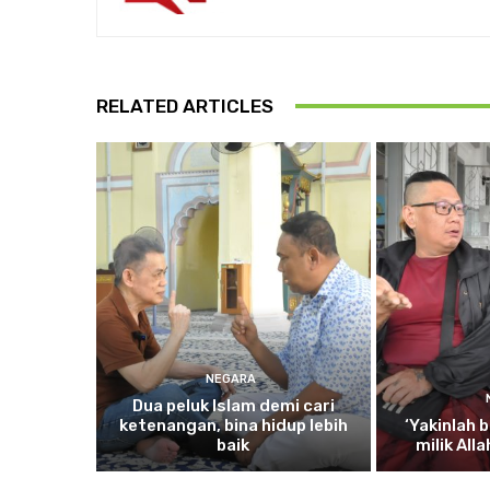
RELATED ARTICLES
NEGARA
Dua
peluk Islam demi cari
ketenangan, bina hidup lebih
‘Yakinlah
b
baik
milik All