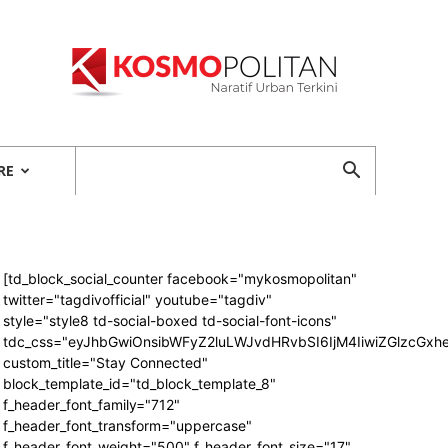
Kosmopolitan
RE
[td_block_social_counter facebook="mykosmopolitan"
twitter="tagdivofficial" youtube="tagdiv"
style="style8 td-social-boxed td-social-font-icons"
tdc_css="eyJhbGwiOnsibWFyZ2luLWJvdHRvbSI6IjM4IiwiZGlzcG
custom_title="Stay Connected"
block_template_id="td_block_template_8"
f_header_font_family="712"
f_header_font_transform="uppercase"
f_header_font_weight="500" f_header_font_size="17"