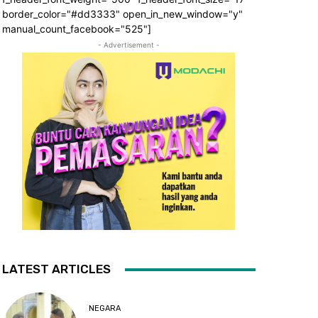
border_color="#dd3333" open_in_new_window="y"
manual_count_facebook="525"]
- Advertisement -
LATEST ARTICLES
NEGARA