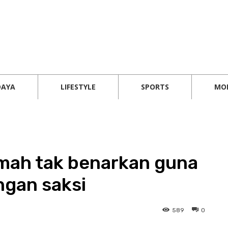
DAYA
LIFESTYLE
SPORTS
MO
mah tak benarkan guna
ngan saksi
589
0