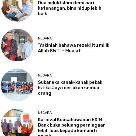
Dua
peluk Islam demi cari
ketenangan, bina hidup lebih
baik
NEGARA
‘Yakinlah
bahawa rezeki itu milik
Allah SWT’ – Mualaf
NEGARA
Sukaneka
kanak-kanak pekak
Istika Jaya ceriakan semua
orang
NEGARA
Karnival
Keusahawanan EXIM
Bank buka peluang perniagaan
lebih luas kepada komuniti
pekak