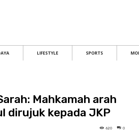
DAYA
LIFESTYLE
SPORTS
MO
 Sarah: Mahkamah arah
l dirujuk kepada JKP
620
0