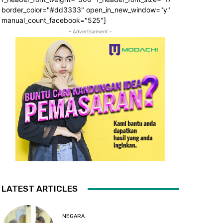
border_color="#dd3333" open_in_new_window="y"
manual_count_facebook="525"]
- Advertisement -
LATEST ARTICLES
NEGARA