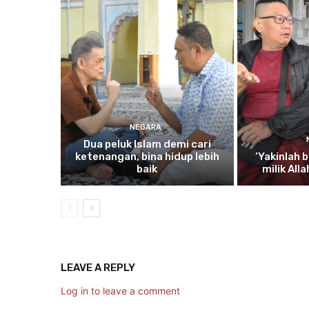
NEGARA
Dua
peluk Islam demi cari
ketenangan, bina hidup lebih
‘Yakinlah
b
baik
milik All
LEAVE A REPLY
Log in to leave a comment