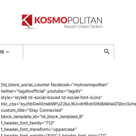
Kosmopolitan
RE
[td_block_social_counter facebook="mykosmopolitan"
twitter="tagdivofficial" youtube="tagdiv"
style="style8 td-social-boxed td-social-font-icons"
tdc_css="eyJhbGwiOnsibWFyZ2luLWJvdHRvbSI6IjM4IiwiZGlzcG
custom_title="Stay Connected"
block_template_id="td_block_template_8"
f_header_font_family="712"
f_header_font_transform="uppercase"
f_header_font_weight="500" f_header_font_size="17"