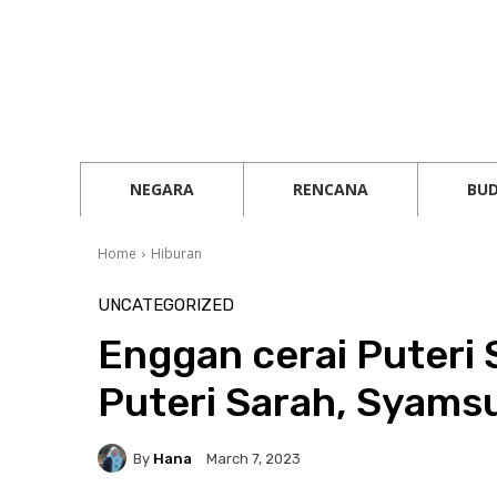
NEGARA
RENCANA
BU
Home
Hiburan
UNCATEGORIZED
Enggan cerai Puteri
Puteri Sarah, Syamsu
By
Hana
March 7, 2023