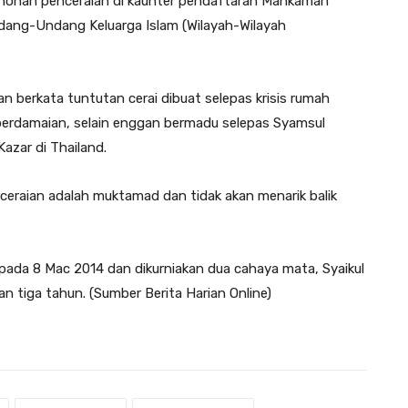
mohonan penceraian di kaunter pendaftaran Mahkamah
dang-Undang Keluarga Islam (Wilayah-Wilayah
rkan berkata tuntutan cerai dibuat selepas krisis rumah
 perdamaian, selain enggan bermadu selepas Syamsul
azar di Thailand.
eraian adalah muktamad dan tidak akan menarik balik
pada 8 Mac 2014 dan dikurniakan dua cahaya mata, Syaikul
 tiga tahun. (Sumber Berita Harian Online)