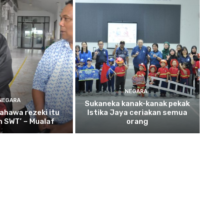
NEGARA
NEGARA
Sukaneka
kanak-kanak pekak
ahawa rezeki itu
Istika Jaya ceriakan semua
ah SWT’ – Mualaf
orang