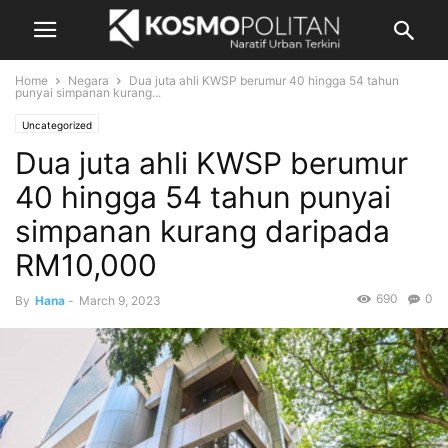
Home
Negara
Dua juta ahli KWSP berumur 40 hingga 54 tahun
punyai simpanan kurang...
Uncategorized
Dua juta ahli KWSP berumur
40 hingga 54 tahun punyai
simpanan kurang daripada
RM10,000
690
0
By
Hana
-
March 9, 2023