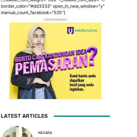
border_color="#dd3333" open_in_new_window="y"
manual_count_facebook="525"]
- Advertisement -
LATEST ARTICLES
NEGARA