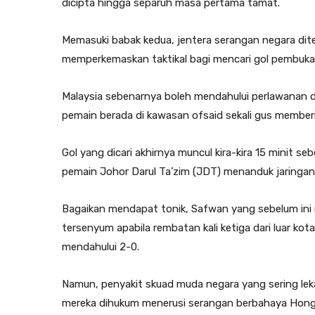
dicipta hingga separuh masa pertama tamat.
Memasuki babak kedua, jentera serangan negara dit
memperkemaskan taktikal bagi mencari gol pembuka
Malaysia sebenarnya boleh mendahului perlawanan de
pemain berada di kawasan ofsaid sekali gus membe
Gol yang dicari akhirnya muncul kira-kira 15 minit 
pemain Johor Darul Ta’zim (JDT) menanduk jaringa
Bagaikan mendapat tonik, Safwan yang sebelum ini 
tersenyum apabila rembatan kali ketiga dari luar kot
mendahului 2-0.
Namun, penyakit skuad muda negara yang sering le
mereka dihukum menerusi serangan berbahaya Hong