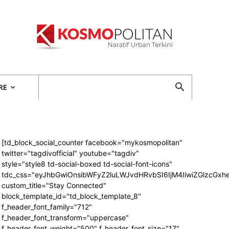
Kosmopolitan
RE
[td_block_social_counter facebook="mykosmopolitan"
twitter="tagdivofficial" youtube="tagdiv"
style="style8 td-social-boxed td-social-font-icons"
tdc_css="eyJhbGwiOnsibWFyZ2luLWJvdHRvbSI6IjM4IiwiZGlzcG
custom_title="Stay Connected"
block_template_id="td_block_template_8"
f_header_font_family="712"
f_header_font_transform="uppercase"
f_header_font_weight="500" f_header_font_size="17"