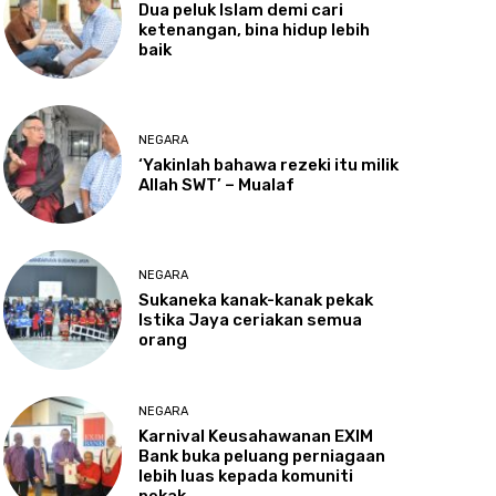
Dua
peluk Islam demi cari
ketenangan, bina hidup lebih
baik
NEGARA
‘Yakinlah
bahawa rezeki itu milik
Allah SWT’ – Mualaf
NEGARA
Sukaneka
kanak-kanak pekak
Istika Jaya ceriakan semua
orang
NEGARA
Karnival
Keusahawanan EXIM
Bank buka peluang perniagaan
lebih luas kepada komuniti
pekak