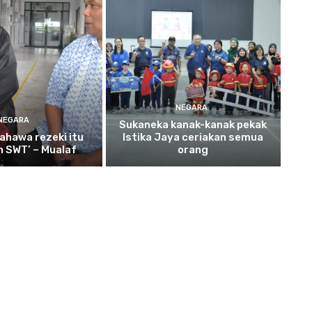
NEGARA
NEGARA
Sukaneka
kanak-kanak pekak
ahawa rezeki itu
Istika Jaya ceriakan semua
ah SWT’ – Mualaf
orang