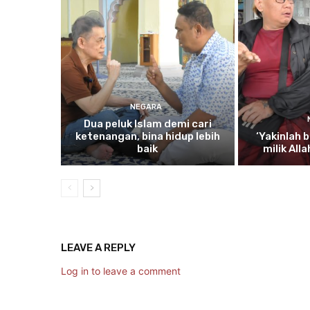
NEGARA
Dua
peluk Islam demi cari
ketenangan, bina hidup lebih
‘Yakinlah
b
baik
milik All
LEAVE A REPLY
Log in to leave a comment