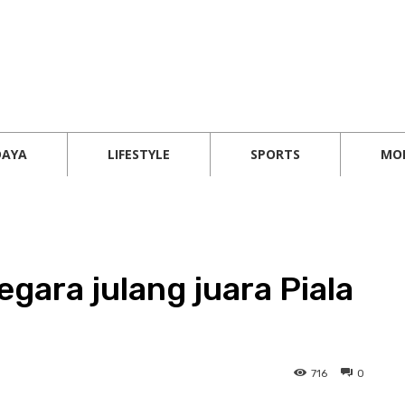
DAYA
LIFESTYLE
SPORTS
MO
ara julang juara Piala
716
0