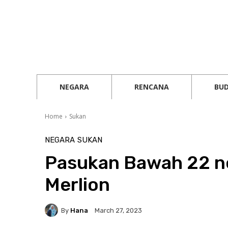
NEGARA
RENCANA
BU
Home
Sukan
NEGARA
SUKAN
Pasukan Bawah 22 neg
Merlion
By
Hana
March 27, 2023