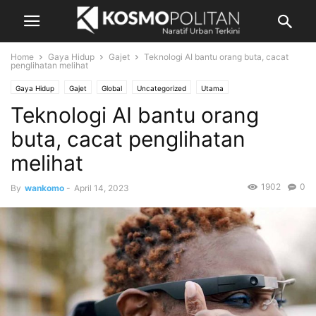
Home
Gaya Hidup
Gajet
Teknologi AI bantu orang buta, cacat
penglihatan melihat
Gaya Hidup
Gajet
Global
Uncategorized
Utama
Teknologi AI bantu orang
buta, cacat penglihatan
melihat
1902
0
By
wankomo
-
April 14, 2023