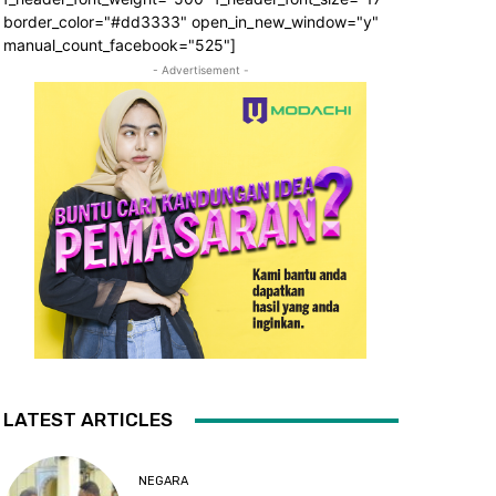
border_color="#dd3333" open_in_new_window="y"
manual_count_facebook="525"]
- Advertisement -
LATEST ARTICLES
NEGARA