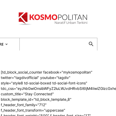
Kosmopolitan
RE
[td_block_social_counter facebook="mykosmopolitan"
twitter="tagdivofficial" youtube="tagdiv"
style="style8 td-social-boxed td-social-font-icons"
tdc_css="eyJhbGwiOnsibWFyZ2luLWJvdHRvbSI6IjM4IiwiZGlzcG
custom_title="Stay Connected"
block_template_id="td_block_template_8"
f_header_font_family="712"
f_header_font_transform="uppercase"
f_header_font_weight="500" f_header_font_size="17"