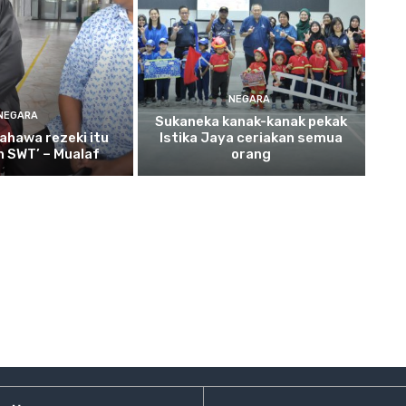
NEGARA
NEGARA
Sukaneka
kanak-kanak pekak
ahawa rezeki itu
Istika Jaya ceriakan semua
ah SWT’ – Mualaf
orang