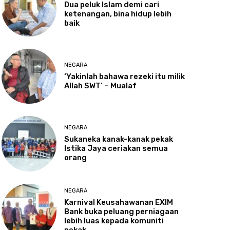
Dua
peluk Islam demi cari
ketenangan, bina hidup lebih
baik
NEGARA
‘Yakinlah
bahawa rezeki itu milik
Allah SWT’ – Mualaf
NEGARA
Sukaneka
kanak-kanak pekak
Istika Jaya ceriakan semua
orang
NEGARA
Karnival
Keusahawanan EXIM
Bank buka peluang perniagaan
lebih luas kepada komuniti
pekak