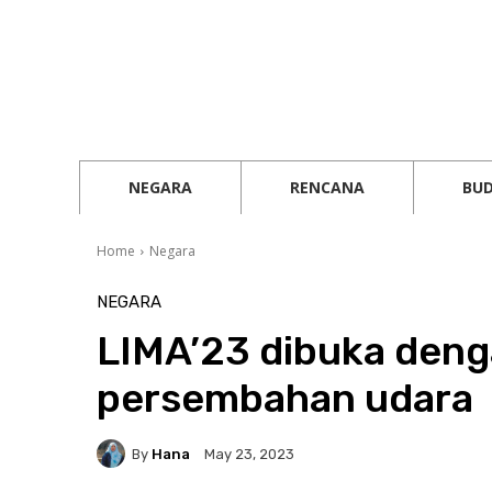
NEGARA
RENCANA
BU
Home
Negara
NEGARA
LIMA’23 dibuka deng
persembahan udara
By
Hana
May 23, 2023