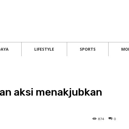
DAYA
LIFESTYLE
SPORTS
MO
an aksi menakjubkan
874
0