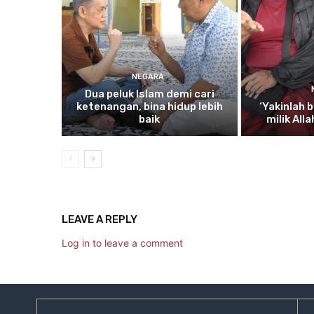
NEGARA
Dua
peluk Islam demi cari
ketenangan, bina hidup lebih
‘Yakinlah
b
baik
milik All
LEAVE A REPLY
Log in to leave a comment