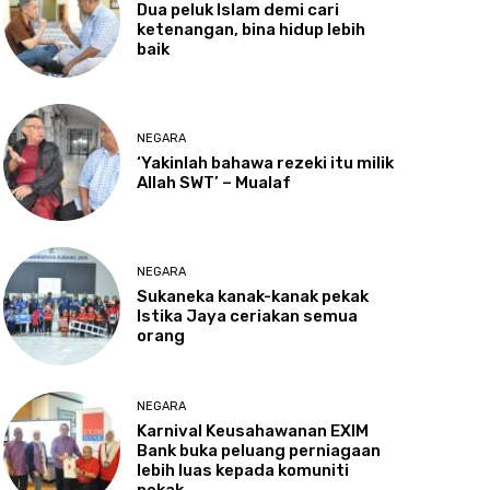
Dua
peluk Islam demi cari
ketenangan, bina hidup lebih
baik
NEGARA
‘Yakinlah
bahawa rezeki itu milik
Allah SWT’ – Mualaf
NEGARA
Sukaneka
kanak-kanak pekak
Istika Jaya ceriakan semua
orang
NEGARA
Karnival
Keusahawanan EXIM
Bank buka peluang perniagaan
lebih luas kepada komuniti
pekak