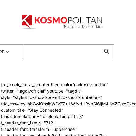
Kosmopolitan
RE
[td_block_social_counter facebook="mykosmopolitan"
twitter="tagdivofficial" youtube="tagdiv"
style="style8 td-social-boxed td-social-font-icons"
tdc_css="eyJhbGwiOnsibWFyZ2luLWJvdHRvbSI6IjM4IiwiZGlzcG
custom_title="Stay Connected"
block_template_id="td_block_template_8"
f_header_font_family="712"
f_header_font_transform="uppercase"
f_header_font_weight="500" f_header_font_size="17"