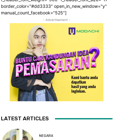
border_color="#dd3333" open_in_new_window="y"
manual_count_facebook="525"]
- Advertisement -
LATEST ARTICLES
NEGARA