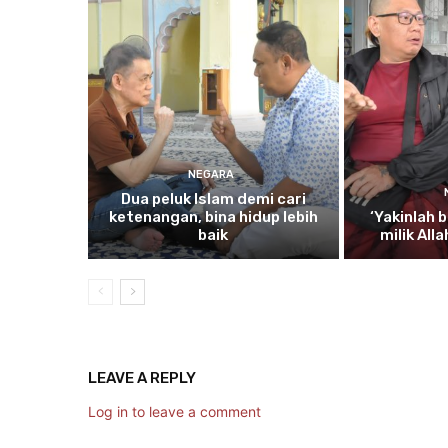
NEGARA
Dua
peluk Islam demi cari
ketenangan, bina hidup lebih
‘Yakinlah
b
baik
milik All
LEAVE A REPLY
Log in to leave a comment