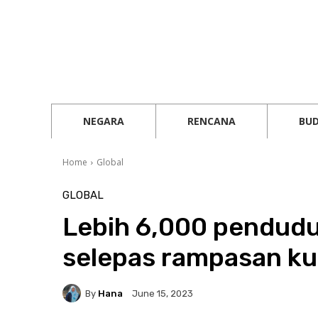
NEGARA
RENCANA
BU
Home
Global
GLOBAL
Lebih 6,000 pendud
selepas rampasan ku
By
Hana
June 15, 2023