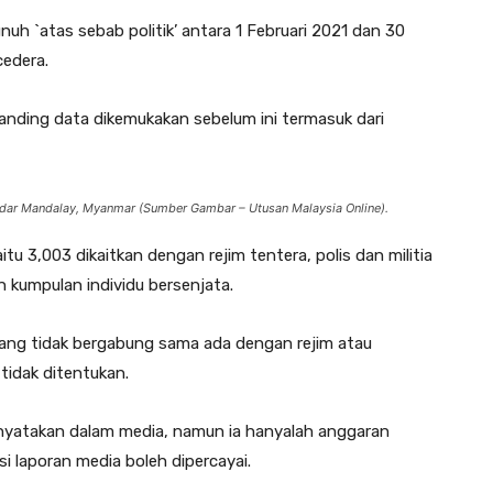
uh `atas sebab politik’ antara 1 Februari 2021 dan 30
cedera.
rbanding data dikemukakan sebelum ini termasuk dari
dar Mandalay, Myanmar (Sumber Gambar – Utusan Malaysia Online).
tu 3,003 dikaitkan dengan rejim tentera, polis dan militia
n kumpulan individu bersenjata.
yang tidak bergabung sama ada dengan rejim atau
tidak ditentukan.
 dinyatakan dalam media, namun ia hanyalah anggaran
 laporan media boleh dipercayai.