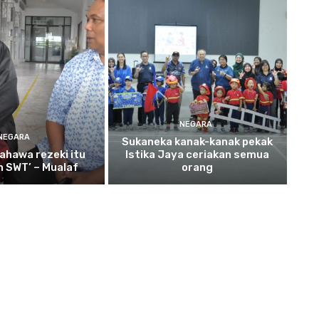
NEGARA
NEGARA
Sukaneka
kanak-kanak pekak
ahawa rezeki itu
Istika Jaya ceriakan semua
ah SWT’ – Mualaf
orang