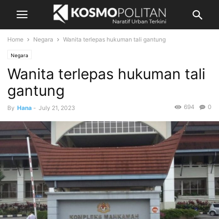
Home
Negara
Wanita terlepas hukuman tali gantung
Negara
Wanita terlepas hukuman tali
gantung
694
0
By
Hana
-
July 21, 2023