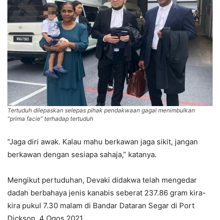
Tertuduh dilepaskan selepas pihak pendakwaan gagal menimbulkan
“prima facie” terhadap tertuduh
“Jaga diri awak. Kalau mahu berkawan jaga sikit, jangan
berkawan dengan sesiapa sahaja,” katanya.
Mengikut pertuduhan, Devaki didakwa telah mengedar
dadah berbahaya jenis kanabis seberat 237.86 gram kira-
kira pukul 7.30 malam di Bandar Dataran Segar di Port
Dickson, 4 Ogos 2021.