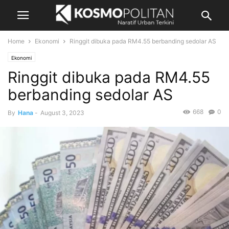
Home
Ekonomi
Ringgit dibuka pada RM4.55 berbanding sedolar AS
Ekonomi
Ringgit dibuka pada RM4.55
berbanding sedolar AS
668
0
By
Hana
-
August 3, 2023