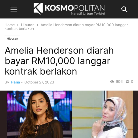
Home
Hiburan
Amelia Henderson diarah bayar RM10,000 langgar
kontrak berlakon
Hiburan
Amelia Henderson diarah
bayar RM10,000 langgar
kontrak berlakon
906
0
By
Hana
-
October 27, 2023