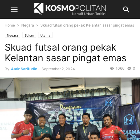
Home
Negara
Skuad futsal orang pekak Kelantan sasar pingat emas
Negara
Sukan
Utama
Skuad futsal orang pekak
Kelantan sasar pingat emas
1066
0
By
Amir Sarifudin
-
September 2, 2024