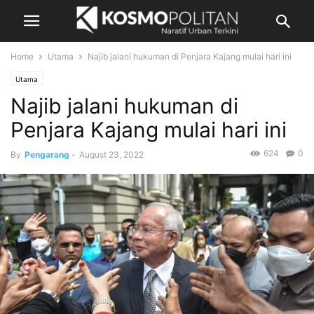
Home
Utama
Najib jalani hukuman di Penjara Kajang mulai hari ini
Utama
Najib jalani hukuman di
Penjara Kajang mulai hari ini
624
0
By
Pengarang
-
August 23, 2022