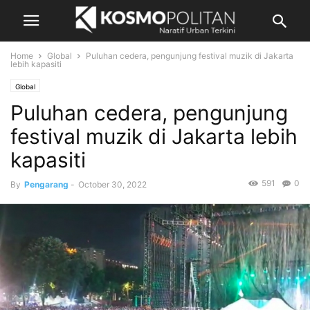
Home
Global
Puluhan cedera, pengunjung festival muzik di Jakarta
lebih kapasiti
Global
Puluhan cedera, pengunjung
festival muzik di Jakarta lebih
kapasiti
591
0
By
Pengarang
-
October 30, 2022