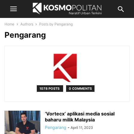
Home
Authors
Posts by Pengarang
Pengarang
1078 POSTS
0 COMMENTS
‘Vortecx’ aplikasi media sosial
baharu milik Malaysia
Pengarang
-
April 11, 2023