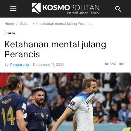
Home
Sukan
Ketahanan mental julang Perancis
Sukan
Ketahanan mental julang
Perancis
550
0
By
Pengarang
-
December 11, 2022