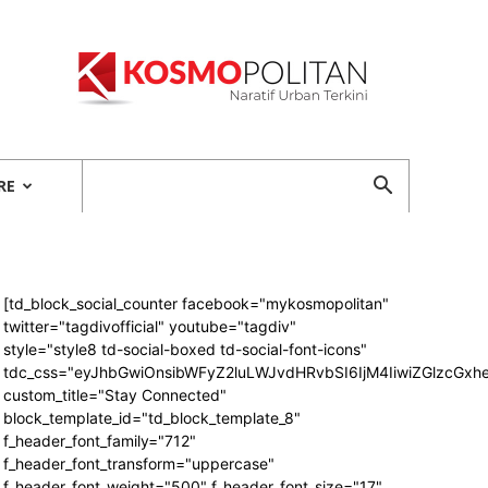
Kosmopolitan
RE
[td_block_social_counter facebook="mykosmopolitan"
twitter="tagdivofficial" youtube="tagdiv"
style="style8 td-social-boxed td-social-font-icons"
tdc_css="eyJhbGwiOnsibWFyZ2luLWJvdHRvbSI6IjM4IiwiZGlzcG
custom_title="Stay Connected"
block_template_id="td_block_template_8"
f_header_font_family="712"
f_header_font_transform="uppercase"
f_header_font_weight="500" f_header_font_size="17"