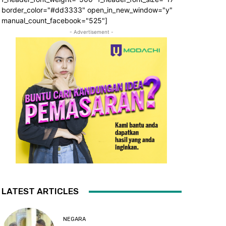
border_color="#dd3333" open_in_new_window="y"
manual_count_facebook="525"]
- Advertisement -
LATEST ARTICLES
NEGARA