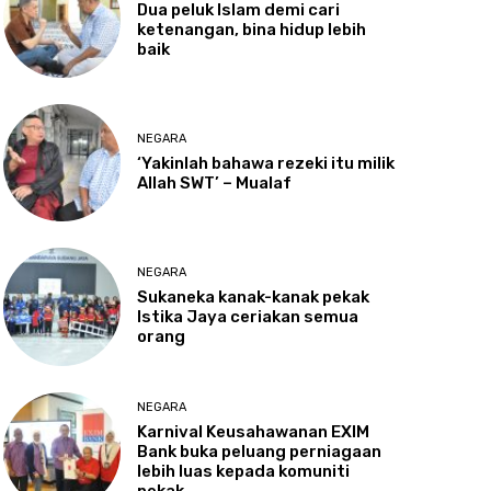
Dua
peluk Islam demi cari
ketenangan, bina hidup lebih
baik
NEGARA
‘Yakinlah
bahawa rezeki itu milik
Allah SWT’ – Mualaf
NEGARA
Sukaneka
kanak-kanak pekak
Istika Jaya ceriakan semua
orang
NEGARA
Karnival
Keusahawanan EXIM
Bank buka peluang perniagaan
lebih luas kepada komuniti
pekak