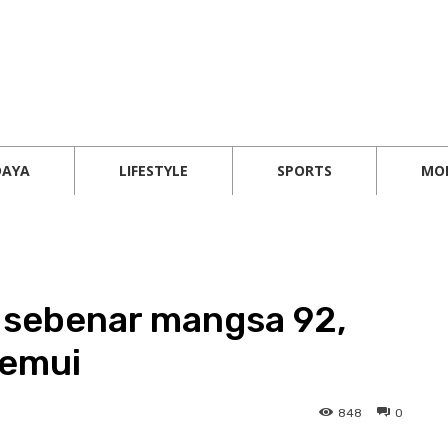
DAYA
LIFESTYLE
SPORTS
MO
 sebenar mangsa 92,
temui
848
0