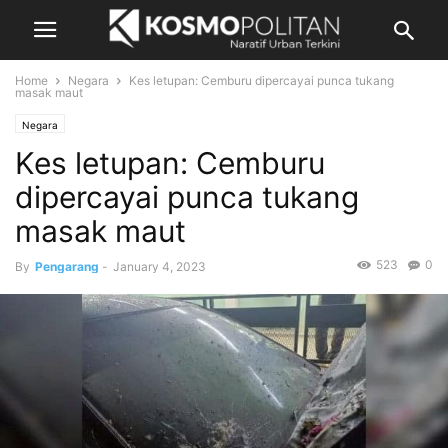
Home
Negara
Kes letupan: Cemburu dipercayai punca tukang
masak maut
Negara
Kes letupan: Cemburu
dipercayai punca tukang
masak maut
523
0
By
Pengarang
-
January 4, 2023