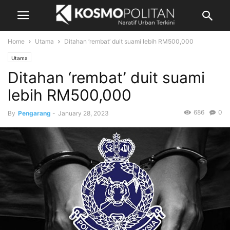
Home
Utama
Ditahan ‘rembat’ duit suami lebih RM500,000
Utama
Ditahan ‘rembat’ duit suami
lebih RM500,000
686
0
By
Pengarang
-
January 28, 2023