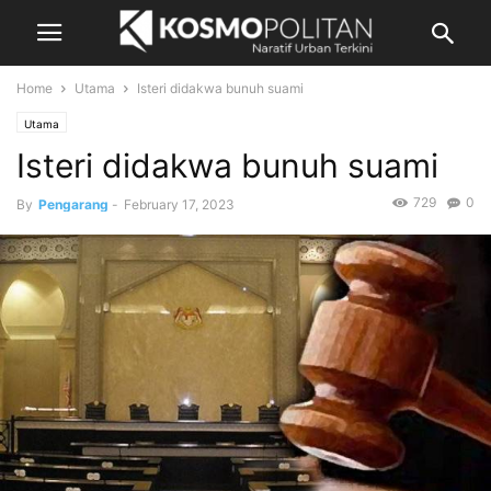
Home
Utama
Isteri didakwa bunuh suami
Utama
Isteri didakwa bunuh suami
729
0
By
Pengarang
-
February 17, 2023