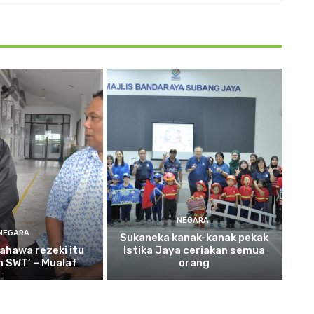
NEGARA
NEGARA
Sukaneka
kanak-kanak pekak
ahawa rezeki itu
Istika Jaya ceriakan semua
ah SWT’ – Mualaf
orang