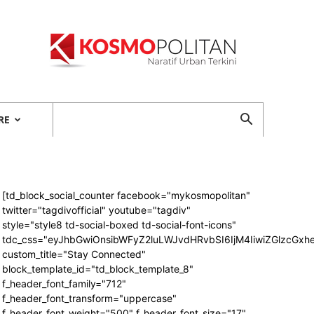
Kosmopolitan
RE
[td_block_social_counter facebook="mykosmopolitan"
twitter="tagdivofficial" youtube="tagdiv"
style="style8 td-social-boxed td-social-font-icons"
tdc_css="eyJhbGwiOnsibWFyZ2luLWJvdHRvbSI6IjM4IiwiZGlzcG
custom_title="Stay Connected"
block_template_id="td_block_template_8"
f_header_font_family="712"
f_header_font_transform="uppercase"
f_header_font_weight="500" f_header_font_size="17"