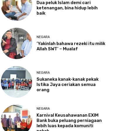
Dua
peluk Islam demi cari
ketenangan, bina hidup lebih
baik
NEGARA
‘Yakinlah
bahawa rezeki itu milik
Allah SWT’ – Mualaf
NEGARA
Sukaneka
kanak-kanak pekak
Istika Jaya ceriakan semua
orang
NEGARA
Karnival
Keusahawanan EXIM
Bank buka peluang perniagaan
lebih luas kepada komuniti
pekak