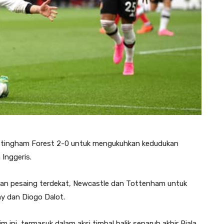
ingham Forest 2-0 untuk mengukuhkan kedudukan
Inggeris.
han pesaing terdekat, Newcastle dan Tottenham untuk
ny dan Diogo Dalot.
ini, termasuk dalam aksi timbal balik separuh akhir Piala