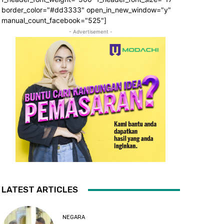
border_color="#dd3333" open_in_new_window="y"
manual_count_facebook="525"]
- Advertisement -
LATEST ARTICLES
NEGARA