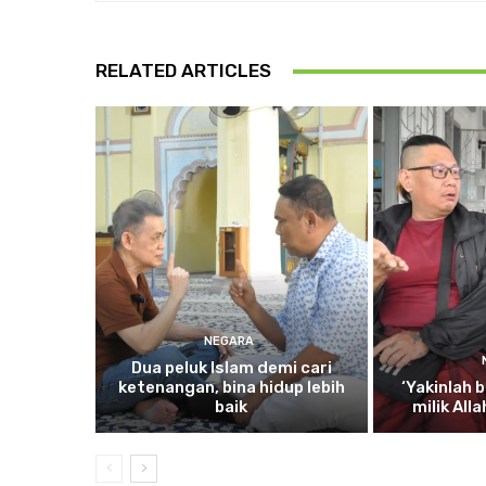
RELATED ARTICLES
NEGARA
Dua
peluk Islam demi cari
ketenangan, bina hidup lebih
‘Yakinlah
b
baik
milik All