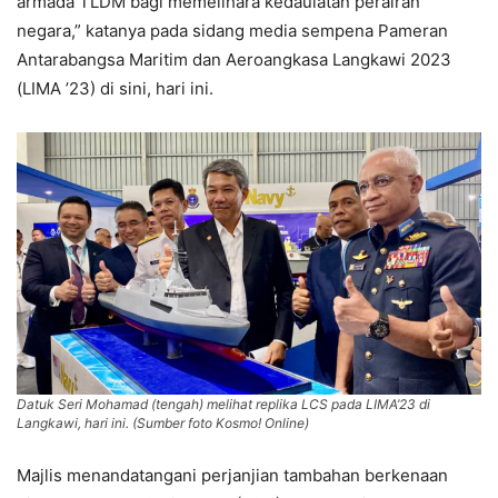
armada TLDM bagi memelihara kedaulatan perairan
negara,” katanya pada sidang media sempena Pameran
Antarabangsa Maritim dan Aeroangkasa Langkawi 2023
(LIMA ’23) di sini, hari ini.
Datuk Seri Mohamad (tengah) melihat replika LCS pada LIMA’23 di
Langkawi, hari ini. (Sumber foto Kosmo! Online)
Majlis menandatangani perjanjian tambahan berkenaan