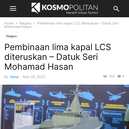
Home
Negara
Pembinaan lima kapal LCS diteruskan – Datuk Seri
Mohamad Hasan
Negara
Pembinaan lima kapal LCS
diteruskan – Datuk Seri
Mohamad Hasan
792
0
By
Hana
-
May 26, 2023