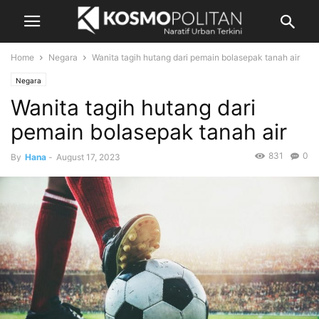
Home
Negara
Wanita tagih hutang dari pemain bolasepak tanah air
Negara
Wanita tagih hutang dari
pemain bolasepak tanah air
831
0
By
Hana
-
August 17, 2023