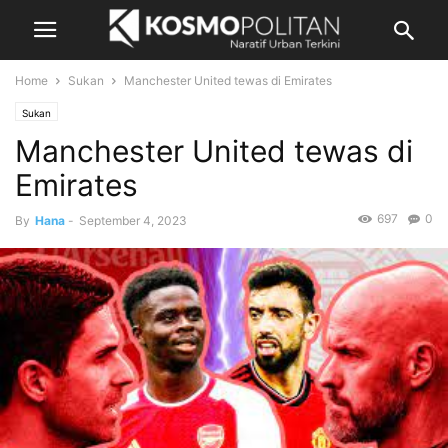
Home
Sukan
Manchester United tewas di Emirates
Sukan
Manchester United tewas di
Emirates
697
0
By
Hana
-
September 4, 2023