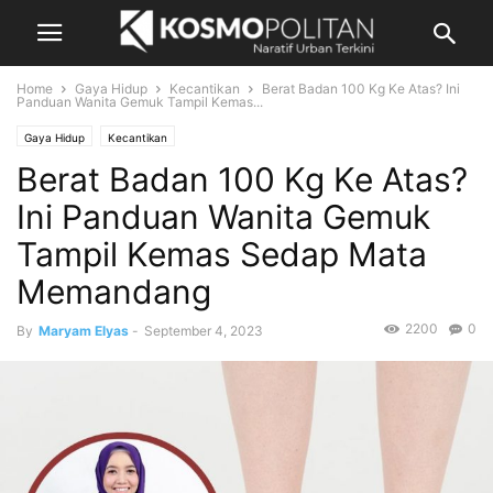
Home
Gaya Hidup
Kecantikan
Berat Badan 100 Kg Ke Atas? Ini
Panduan Wanita Gemuk Tampil Kemas...
Gaya Hidup
Kecantikan
Berat Badan 100 Kg Ke Atas?
Ini Panduan Wanita Gemuk
Tampil Kemas Sedap Mata
Memandang
2200
0
By
Maryam Elyas
-
September 4, 2023