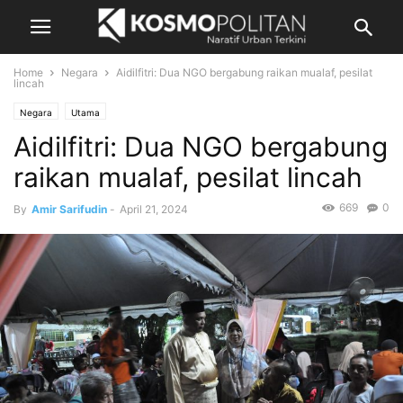
Home
Negara
Aidilfitri: Dua NGO bergabung raikan mualaf, pesilat
lincah
Negara
Utama
Aidilfitri: Dua NGO bergabung
raikan mualaf, pesilat lincah
669
0
By
Amir Sarifudin
-
April 21, 2024