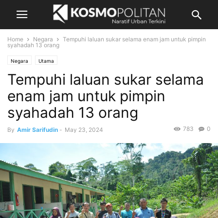
Home
Negara
Tempuhi laluan sukar selama enam jam untuk pimpin
syahadah 13 orang
Negara
Utama
Tempuhi laluan sukar selama
enam jam untuk pimpin
syahadah 13 orang
783
0
By
Amir Sarifudin
-
May 23, 2024