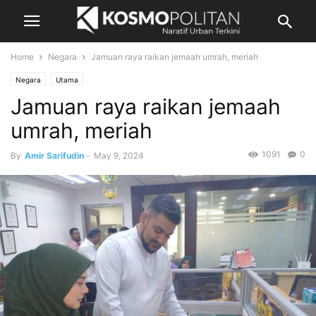
Home
Negara
Jamuan raya raikan jemaah umrah, meriah
Negara
Utama
Jamuan raya raikan jemaah
umrah, meriah
1091
0
By
Amir Sarifudin
-
May 9, 2024