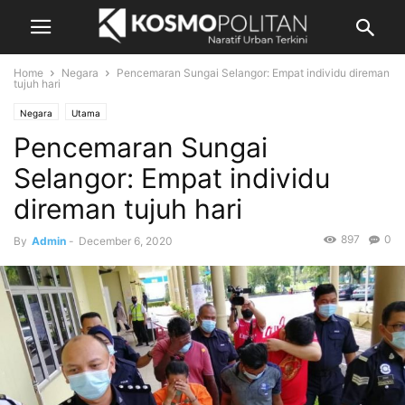
Home
Negara
Pencemaran Sungai Selangor: Empat individu direman
tujuh hari
Negara
Utama
Pencemaran Sungai
Selangor: Empat individu
direman tujuh hari
897
0
By
Admin
-
December 6, 2020