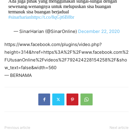
Ada juga pihak yang menggunakan sungai-sungai dengan
sewenang-wenangnya untuk melupuskan sisa buangan
termasuk sisa buangan berjadual
#sinarharian
https://t.co/8qGjt6B8br
— SinarHarian (@SinarOnline)
December 22, 2020
https://www.facebook.com/plugins/video.php?
height=314&href=https%3A%2F%2Fwww.facebook.com%2
FUtusanOnline%2Fvideos%2F792424228154258%2F&sho
w_text=false&width=560
— BERNAMA
Previous article
Next article