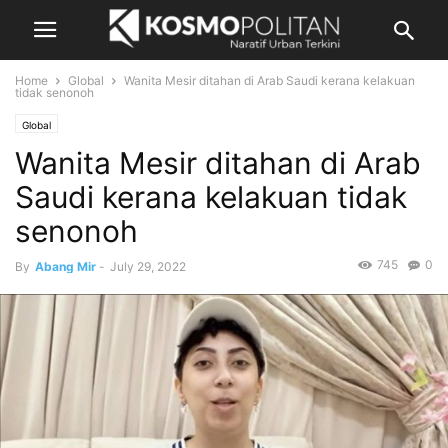
Home
Global
Wanita Mesir ditahan di Arab Saudi kerana kelakuan
tidak senonoh
Global
Wanita Mesir ditahan di Arab
Saudi kerana kelakuan tidak
senonoh
745
0
By
Abang Mir
-
July 29, 2022