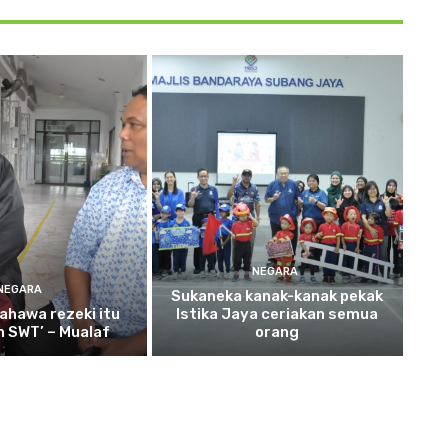
NEGARA
NEGARA
Sukaneka
kanak-kanak pekak
ahawa rezeki itu
Istika Jaya ceriakan semua
ah SWT’ – Mualaf
orang