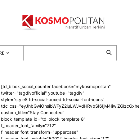
Kosmopolitan
RE
[td_block_social_counter facebook="mykosmopolitan"
twitter="tagdivofficial" youtube="tagdiv"
style="style8 td-social-boxed td-social-font-icons"
tdc_css="eyJhbGwiOnsibWFyZ2luLWJvdHRvbSI6IjM4IiwiZGlzcG
custom_title="Stay Connected"
block_template_id="td_block_template_8"
f_header_font_family="712"
f_header_font_transform="uppercase"
f_header_font_weight="500" f_header_font_size="17"