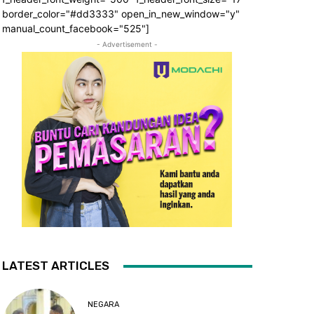
border_color="#dd3333" open_in_new_window="y"
manual_count_facebook="525"]
- Advertisement -
LATEST ARTICLES
NEGARA