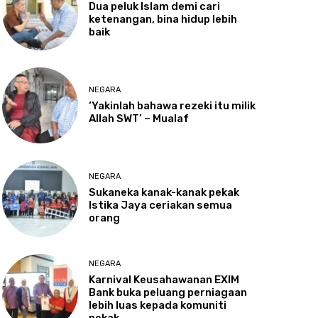
Dua
peluk Islam demi cari
ketenangan, bina hidup lebih
baik
NEGARA
‘Yakinlah
bahawa rezeki itu milik
Allah SWT’ – Mualaf
NEGARA
Sukaneka
kanak-kanak pekak
Istika Jaya ceriakan semua
orang
NEGARA
Karnival
Keusahawanan EXIM
Bank buka peluang perniagaan
lebih luas kepada komuniti
pekak