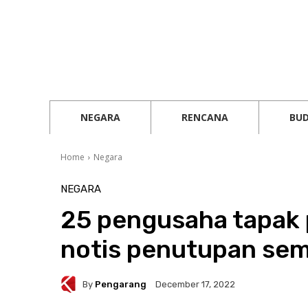
NEGARA
RENCANA
BU
Home
Negara
NEGARA
25 pengusaha tapak
notis penutupan se
By
Pengarang
December 17, 2022