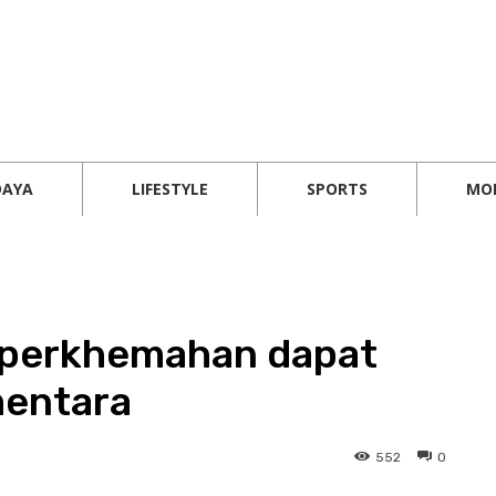
DAYA
LIFESTYLE
SPORTS
MO
 perkhemahan dapat
mentara
552
0