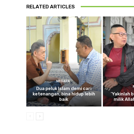
RELATED ARTICLES
NEGARA
Dua
peluk Islam demi cari
ketenangan, bina hidup lebih
‘Yakinlah
b
baik
milik All