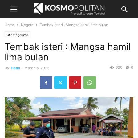
Home
Negara
Tembak isteri : Mangsa hamil lima bulan
Uncategorized
Tembak isteri : Mangsa hamil
lima bulan
600
0
By
Hana
-
March 6, 2023