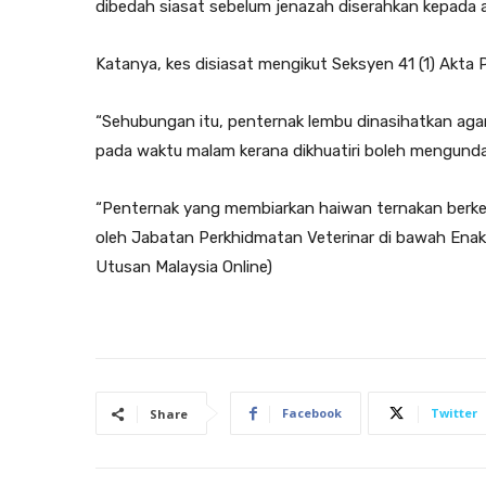
dibedah siasat sebelum jenazah diserahkan kepada ah
Katanya, kes disiasat mengikut Seksyen 41 (1) Akta
“Sehubungan itu, penternak lembu dinasihatkan agar
pada waktu malam kerana dikhuatiri boleh mengund
“Penternak yang membiarkan haiwan ternakan berkel
oleh Jabatan Perkhidmatan Veterinar di bawah Ena
Utusan Malaysia Online)
Facebook
Twitter
Share