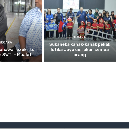
NEGARA
NEGARA
Sukaneka
kanak-kanak pekak
ahawa rezeki itu
Istika Jaya ceriakan semua
ah SWT’ – Mualaf
orang