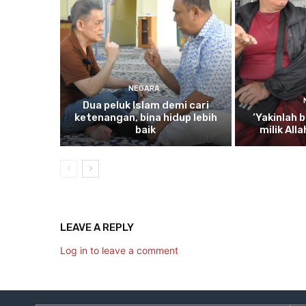
NEGARA
Dua
peluk Islam demi cari
ketenangan, bina hidup lebih
‘Yakinlah
b
baik
milik All
LEAVE A REPLY
Log in to leave a comment