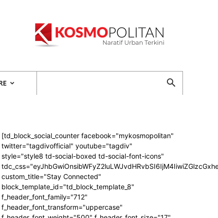
Kosmopolitan
RE
[td_block_social_counter facebook="mykosmopolitan"
twitter="tagdivofficial" youtube="tagdiv"
style="style8 td-social-boxed td-social-font-icons"
tdc_css="eyJhbGwiOnsibWFyZ2luLWJvdHRvbSI6IjM4IiwiZGlzcG
custom_title="Stay Connected"
block_template_id="td_block_template_8"
f_header_font_family="712"
f_header_font_transform="uppercase"
f_header_font_weight="500" f_header_font_size="17"