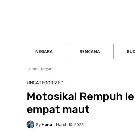
NEGARA
RENCANA
BU
Home
Negara
UNCATEGORIZED
Motosikal Rempuh le
empat maut
By
Hana
March 10, 2023