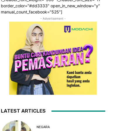
border_color="#dd3333" open_in_new_window="y"
manual_count_facebook="525"]
- Advertisement -
LATEST ARTICLES
NEGARA