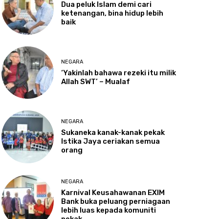
Dua
peluk Islam demi cari
ketenangan, bina hidup lebih
baik
NEGARA
‘Yakinlah
bahawa rezeki itu milik
Allah SWT’ – Mualaf
NEGARA
Sukaneka
kanak-kanak pekak
Istika Jaya ceriakan semua
orang
NEGARA
Karnival
Keusahawanan EXIM
Bank buka peluang perniagaan
lebih luas kepada komuniti
pekak