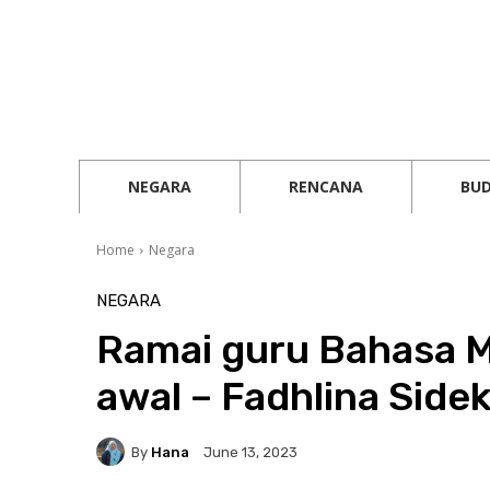
NEGARA
RENCANA
BU
Home
Negara
NEGARA
Ramai guru Bahasa M
awal – Fadhlina Side
By
Hana
June 13, 2023