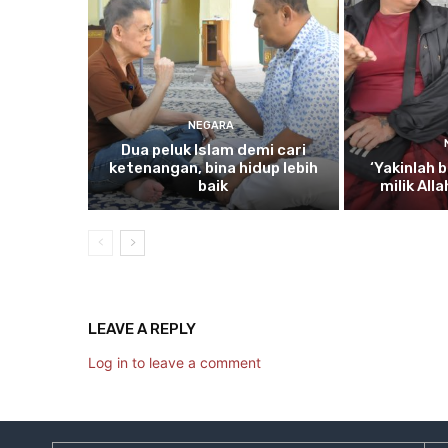
NEGARA
Dua
peluk Islam demi cari
ketenangan, bina hidup lebih
‘Yakinlah
b
baik
milik All
LEAVE A REPLY
Log in to leave a comment