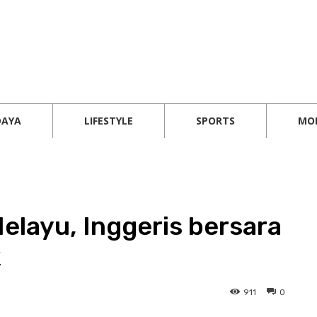
DAYA
LIFESTYLE
SPORTS
MO
elayu, Inggeris bersara
k
911
0