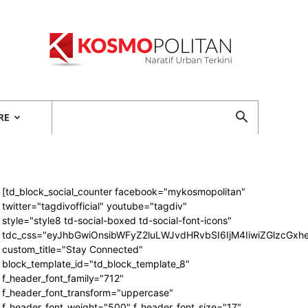
Kosmopolitan
RE
[td_block_social_counter facebook="mykosmopolitan"
twitter="tagdivofficial" youtube="tagdiv"
style="style8 td-social-boxed td-social-font-icons"
tdc_css="eyJhbGwiOnsibWFyZ2luLWJvdHRvbSI6IjM4IiwiZGlzcG
custom_title="Stay Connected"
block_template_id="td_block_template_8"
f_header_font_family="712"
f_header_font_transform="uppercase"
f_header_font_weight="500" f_header_font_size="17"