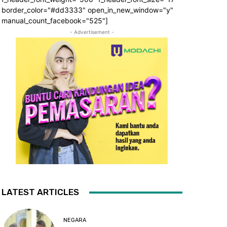
border_color="#dd3333" open_in_new_window="y"
manual_count_facebook="525"]
- Advertisement -
LATEST ARTICLES
NEGARA