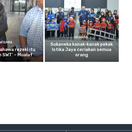
NEGARA
NEGARA
Sukaneka
kanak-kanak pekak
ahawa rezeki itu
Istika Jaya ceriakan semua
ah SWT’ – Mualaf
orang