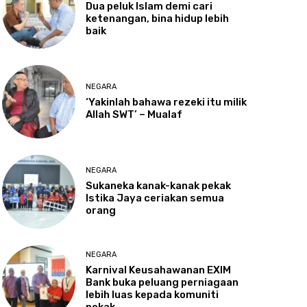
Dua
peluk Islam demi cari
ketenangan, bina hidup lebih
baik
NEGARA
‘Yakinlah
bahawa rezeki itu milik
Allah SWT’ – Mualaf
NEGARA
Sukaneka
kanak-kanak pekak
Istika Jaya ceriakan semua
orang
NEGARA
Karnival
Keusahawanan EXIM
Bank buka peluang perniagaan
lebih luas kepada komuniti
pekak