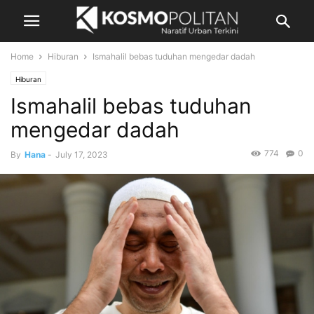
Home
Hiburan
Ismahalil bebas tuduhan mengedar dadah
Hiburan
Ismahalil bebas tuduhan
mengedar dadah
774
0
By
Hana
-
July 17, 2023