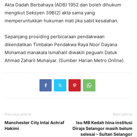
Akta Dadah Berbahaya (ADB) 1952 dan boleh dihukum
mengikut Seksyen 39B(2) akta sama yang
memperuntukkan hukuman mati jika sabit kesalahan.
Sepanjang prosiding perbicaraan pendakwaan
dikendalikan Timbalan Pendakwa Raya Noor Dayana
Mohamad manakala Ismahalil diwakili peguam Datuk
Ahmad Zaharil Muhaiyar. (Sumber Harian Metro Online)
Previous article
Next article
Manchester City Intai Achraf
Isu MB Kedah hina institusi
Hakimi
Diraja Selangor masih belum
selesai – Sultan Selangor