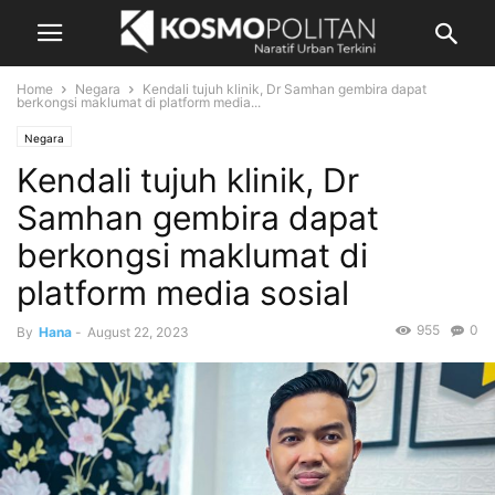
Home
Negara
Kendali tujuh klinik, Dr Samhan gembira dapat
berkongsi maklumat di platform media...
Negara
Kendali tujuh klinik, Dr
Samhan gembira dapat
berkongsi maklumat di
platform media sosial
955
0
By
Hana
-
August 22, 2023