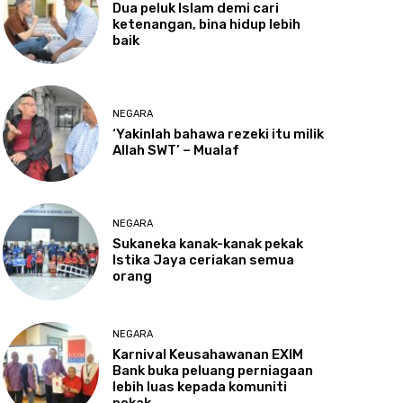
Dua
peluk Islam demi cari
ketenangan, bina hidup lebih
baik
NEGARA
‘Yakinlah
bahawa rezeki itu milik
Allah SWT’ – Mualaf
NEGARA
Sukaneka
kanak-kanak pekak
Istika Jaya ceriakan semua
orang
NEGARA
Karnival
Keusahawanan EXIM
Bank buka peluang perniagaan
lebih luas kepada komuniti
pekak