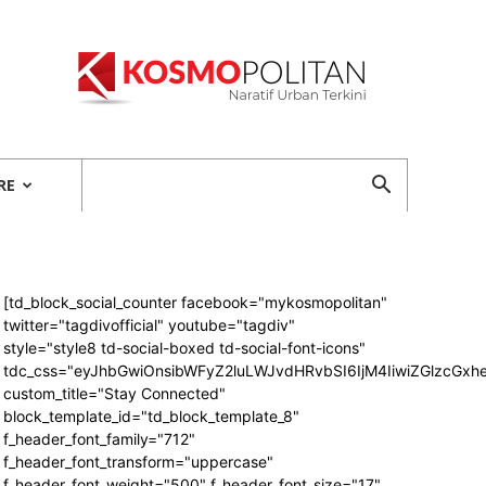
Kosmopolitan
RE
[td_block_social_counter facebook="mykosmopolitan"
twitter="tagdivofficial" youtube="tagdiv"
style="style8 td-social-boxed td-social-font-icons"
tdc_css="eyJhbGwiOnsibWFyZ2luLWJvdHRvbSI6IjM4IiwiZGlzcG
custom_title="Stay Connected"
block_template_id="td_block_template_8"
f_header_font_family="712"
f_header_font_transform="uppercase"
f_header_font_weight="500" f_header_font_size="17"