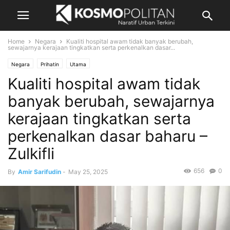
Home
Negara
Kualiti hospital awam tidak banyak berubah,
sewajarnya kerajaan tingkatkan serta perkenalkan dasar...
Negara
Prihatin
Utama
Kualiti hospital awam tidak
banyak berubah, sewajarnya
kerajaan tingkatkan serta
perkenalkan dasar baharu –
Zulkifli
656
0
By
Amir Sarifudin
-
May 25, 2025