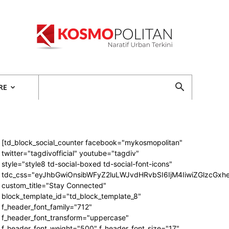
Kosmopolitan
RE
[td_block_social_counter facebook="mykosmopolitan"
twitter="tagdivofficial" youtube="tagdiv"
style="style8 td-social-boxed td-social-font-icons"
tdc_css="eyJhbGwiOnsibWFyZ2luLWJvdHRvbSI6IjM4IiwiZGlzcG
custom_title="Stay Connected"
block_template_id="td_block_template_8"
f_header_font_family="712"
f_header_font_transform="uppercase"
f_header_font_weight="500" f_header_font_size="17"