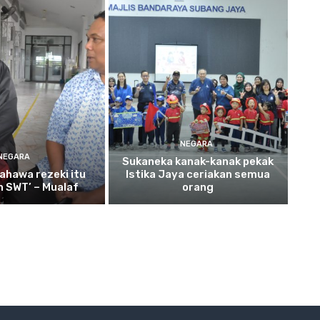
NEGARA
NEGARA
Sukaneka
kanak-kanak pekak
ahawa rezeki itu
Istika Jaya ceriakan semua
ah SWT’ – Mualaf
orang