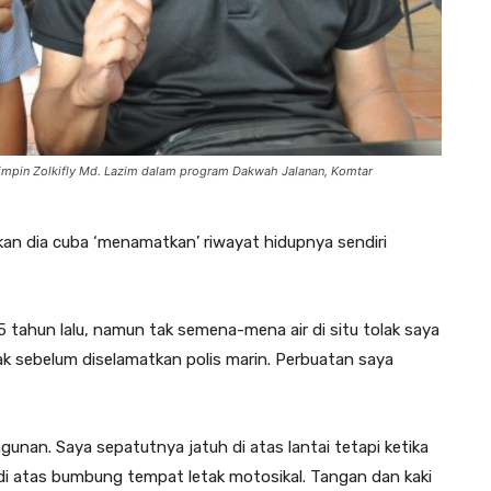
impin Zolkifly Md. Lazim dalam program Dakwah Jalanan, Komtar
n dia cuba ‘menamatkan’ riwayat hidupnya sendiri
 tahun lalu, namun tak semena-mena air di situ tolak saya
ak sebelum diselamatkan polis marin. Perbuatan saya
gunan. Saya sepatutnya jatuh di atas lantai tetapi ketika
h di atas bumbung tempat letak motosikal. Tangan dan kaki