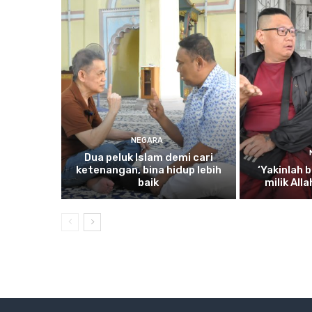
NEGARA
Dua
peluk Islam demi cari
ketenangan, bina hidup lebih
‘Yakinlah
b
baik
milik All