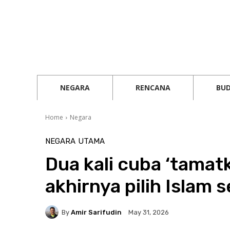
NEGARA
RENCANA
BU
Home
Negara
NEGARA
UTAMA
Dua kali cuba ‘tamatk
akhirnya pilih Islam 
By
Amir Sarifudin
May 31, 2026