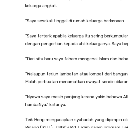
keluarga angkat.
“Saya sesekali tinggal di rumah keluarga berkenaan.
“Saya tertarik apabila keluarga itu sering berkump
dengan pengertian kepada ahli keluarganya. Saya be
“Dari situ baru saya faham mengenai Islam dan baha
“Walaupun terjun jambatan atau lompat dari bangun
Malah perbuatan menamatkan riwayat sendiri dilarang
“Nyawa saya masih panjang kerana yakin bahawa Al
hambaNya,” katanya.
Teik Heng mengucapkan syahadah yang dipimpin ole
Pinang (IKUT), Zolkifly Md. Lazim dalam program D