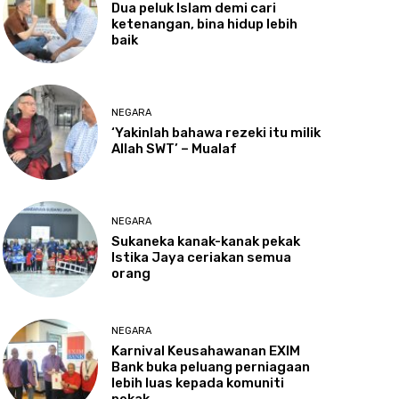
Dua
peluk Islam demi cari
ketenangan, bina hidup lebih
baik
NEGARA
‘Yakinlah
bahawa rezeki itu milik
Allah SWT’ – Mualaf
NEGARA
Sukaneka
kanak-kanak pekak
Istika Jaya ceriakan semua
orang
NEGARA
Karnival
Keusahawanan EXIM
Bank buka peluang perniagaan
lebih luas kepada komuniti
pekak