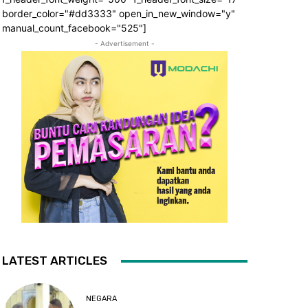
border_color="#dd3333" open_in_new_window="y"
manual_count_facebook="525"]
- Advertisement -
LATEST ARTICLES
NEGARA