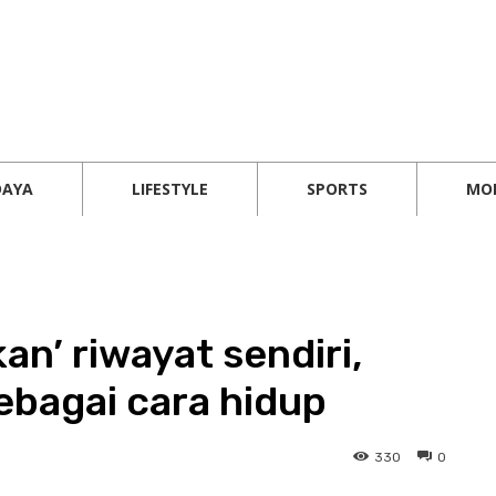
DAYA
LIFESTYLE
SPORTS
MO
an’ riwayat sendiri,
sebagai cara hidup
330
0