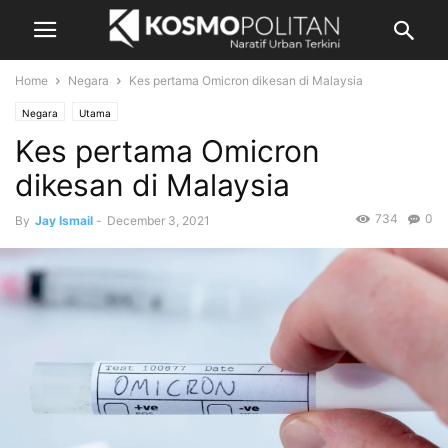
Home
Negara
Kes pertama Omicron dikesan di Malaysia
Negara
Utama
Kes pertama Omicron
dikesan di Malaysia
734
0
By
Jay Ismail
-
December 3, 2021