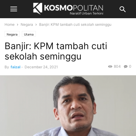
Home
Negara
Banjir: KPM tambah cuti sekolah seminggu
Negara
Utama
Banjir: KPM tambah cuti
sekolah seminggu
804
0
By
faizal
-
December 24, 2021