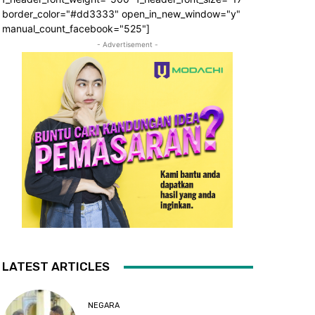
border_color="#dd3333" open_in_new_window="y"
manual_count_facebook="525"]
- Advertisement -
LATEST ARTICLES
NEGARA