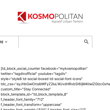
Kosmopolitan
RE
[td_block_social_counter facebook="mykosmopolitan"
twitter="tagdivofficial" youtube="tagdiv"
style="style8 td-social-boxed td-social-font-icons"
tdc_css="eyJhbGwiOnsibWFyZ2luLWJvdHRvbSI6IjM4IiwiZGlzcG
custom_title="Stay Connected"
block_template_id="td_block_template_8"
f_header_font_family="712"
f_header_font_transform="uppercase"
f_header_font_weight="500" f_header_font_size="17"