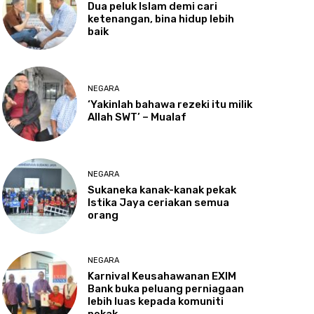
Dua
peluk Islam demi cari
ketenangan, bina hidup lebih
baik
NEGARA
‘Yakinlah
bahawa rezeki itu milik
Allah SWT’ – Mualaf
NEGARA
Sukaneka
kanak-kanak pekak
Istika Jaya ceriakan semua
orang
NEGARA
Karnival
Keusahawanan EXIM
Bank buka peluang perniagaan
lebih luas kepada komuniti
pekak