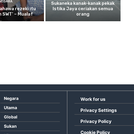
NEGARA
Sukaneka
kanak-kanak pekak
ahawa rezeki itu
Istika Jaya ceriakan semua
ah SWT’ – Mualaf
orang
Negara
Work for us
Utama
Privacy Settings
Global
Privacy Policy
Sukan
Cookie Policy