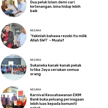
Dua
peluk Islam demi cari
ketenangan, bina hidup lebih
baik
NEGARA
‘Yakinlah
bahawa rezeki itu milik
Allah SWT’ – Mualaf
NEGARA
Sukaneka
kanak-kanak pekak
Istika Jaya ceriakan semua
orang
NEGARA
Karnival
Keusahawanan EXIM
Bank buka peluang perniagaan
lebih luas kepada komuniti
pekak