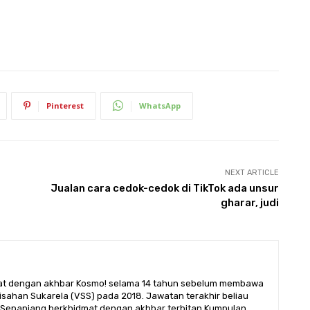
Pinterest
WhatsApp
NEXT ARTICLE
Jualan cara cedok-cedok di TikTok ada unsur
gharar, judi
mat dengan akhbar Kosmo! selama 14 tahun sebelum membawa
isahan Sukarela (VSS) pada 2018. Jawatan terakhir beliau
an. Sepanjang berkhidmat dengan akhbar terbitan Kumpulan