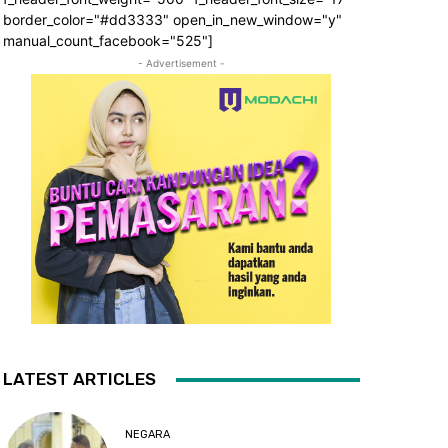
border_color="#dd3333" open_in_new_window="y"
manual_count_facebook="525"]
- Advertisement -
LATEST ARTICLES
NEGARA