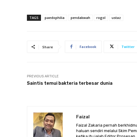
TAGS
paedophilia
pendakwah
rogol
ustaz
Facebook
Twitter
Share
PREVIOUS ARTICLE
Saintis temui bakteria terbesar dunia
Faizal
Faizal Zakaria pernah berkhid
haluan sendiri melalui Skim Pem
ketika itu ialah Editor Proses