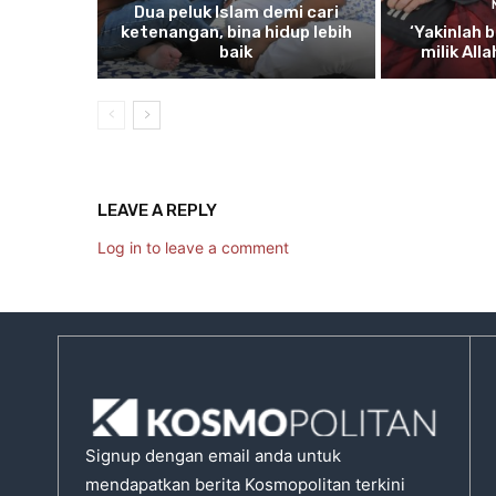
Dua
peluk Islam demi cari
ketenangan, bina hidup lebih
‘Yakinlah
b
baik
milik All
LEAVE A REPLY
Log in to leave a comment
Signup dengan email anda untuk
mendapatkan berita Kosmopolitan terkini