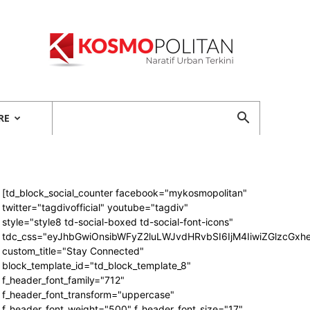
Kosmopolitan
RE
[td_block_social_counter facebook="mykosmopolitan"
twitter="tagdivofficial" youtube="tagdiv"
style="style8 td-social-boxed td-social-font-icons"
tdc_css="eyJhbGwiOnsibWFyZ2luLWJvdHRvbSI6IjM4IiwiZGlzcG
custom_title="Stay Connected"
block_template_id="td_block_template_8"
f_header_font_family="712"
f_header_font_transform="uppercase"
f_header_font_weight="500" f_header_font_size="17"