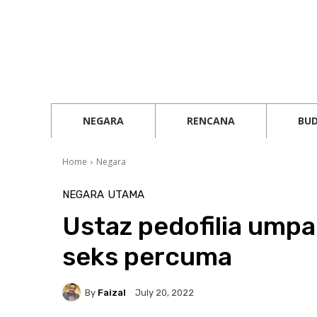
NEGARA
RENCANA
BU
Home
Negara
NEGARA
UTAMA
Ustaz pedofilia ump
seks percuma
By
Faizal
July 20, 2022